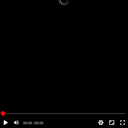
00:00 / 00:00